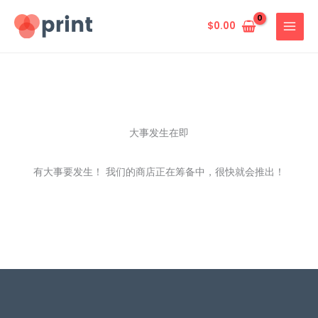
跳
至
$
0.00
内
容
大事发生在即
有大事要发生！ 我们的商店正在筹备中，很快就会推出！