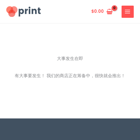
跳
至
$
0.00
内
容
大事发生在即
有大事要发生！ 我们的商店正在筹备中，很快就会推出！