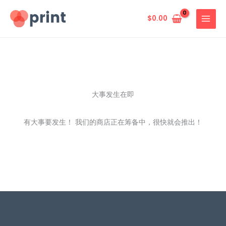
跳
至
$
0.00
内
容
大事发生在即
有大事要发生！ 我们的商店正在筹备中，很快就会推出！