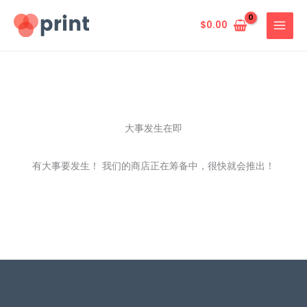
跳
至
$
0.00
内
容
大事发生在即
有大事要发生！ 我们的商店正在筹备中，很快就会推出！