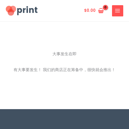
跳
至
$
0.00
内
容
大事发生在即
有大事要发生！ 我们的商店正在筹备中，很快就会推出！