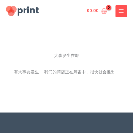
跳
至
$
0.00
内
容
大事发生在即
有大事要发生！ 我们的商店正在筹备中，很快就会推出！