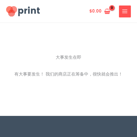
跳
至
$
0.00
内
容
大事发生在即
有大事要发生！ 我们的商店正在筹备中，很快就会推出！